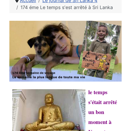
Accueil
Le journal de Sri Lanka 4
174 éme Le temps s'est arrêté à Sri Lanka
le temps
s'était arrêté
un bon
moment à