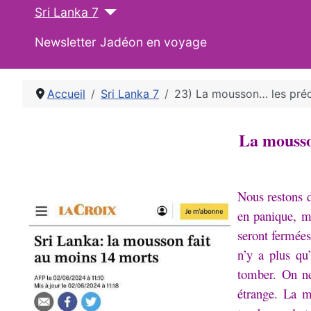
Sri Lanka 7
Newsletter Jadéon en voyage
Accueil
Sri Lanka 7
23) La mousson… les préc
La mousso
Nous restons 
en panique, me
seront fermée
n’y a plus qu
tomber.
On ne
étrange.
La ma