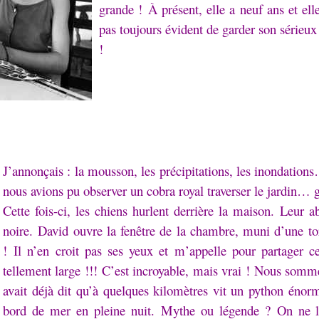
grande !
À présent, elle a neuf ans et el
pas toujours évident de garder son sérieux
!
J’annonçais : la mousson, les précipitations, les inondation
nous avions pu observer un cobra royal traverser le jardin… gr
Cette fois-ci, les chiens hurlent derrière la maison.
Leur ab
noire.
David ouvre la fenêtre de la chambre, muni d’une tor
!
Il n’en croit pas ses yeux et m’appelle pour partager 
tellement large !!!
C’est incroyable, mais vrai !
Nous sommes 
avait déjà dit qu’à quelques kilomètres vit un python énorm
bord de mer en pleine nuit.
Mythe ou légende ?
On ne l