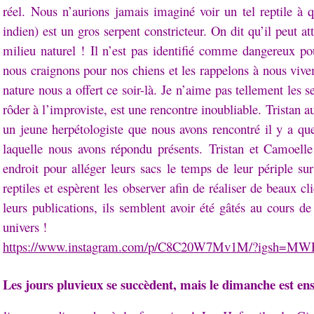
réel.
Nous n’aurions jamais imaginé voir un tel reptile à
indien) est un gros serpent constricteur. On dit qu’il peut 
milieu naturel !
Il n’est pas identifié comme dangereux po
nous craignons pour nos chiens et les rappelons à nous viv
nature nous a offert ce soir-là.
Je n’aime pas tellement les se
rôder à l’improviste, est une rencontre inoubliable.
Tristan a
un jeune herpétologiste que nous avons rencontré il y a q
laquelle nous avons répondu présents.
Tristan et Camoelle
endroit pour alléger leurs sacs le temps de leur périple sur
reptiles et espèrent les observer afin de réaliser de beaux c
leurs publications, ils semblent avoir été gâtés au cours d
univers !
https://www.instagram.com/p/C8C20W7Mv1M/?igsh=M
Les jours pluvieux se succèdent, mais le dimanche est ens