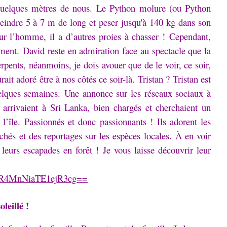
 quelques mètres de nous.
Le Python molure (ou Python
atteindre 5 à 7 m de long et peser jusqu'à 140 kg dans son
ur l’homme, il a d’autres proies à chasser !
Cependant,
ement.
David reste en admiration face au spectacle que la
rpents, néanmoins, je dois avouer que de le voir, ce soir,
urait adoré être à nos côtés ce soir-là.
Tristan ?
Tristan est
uelques semaines.
Une annonce sur les réseaux sociaux à
 arrivaient à Sri Lanka, bien chargés et cherchaient un
 l’île.
Passionnés et donc passionnants !
Ils adorent les
lichés et des reportages sur les espèces locales.
À en voir
e leurs escapades en forêt !
Je vous laisse découvrir leur
WR4MnNiaTE1ejR3cg==
oleillé !