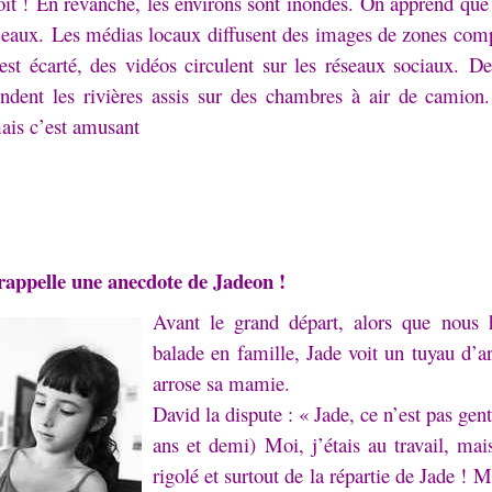
oit !
En revanche, les environs sont inondés.
On apprend que 
 eaux.
Les médias locaux diffusent des images de zones com
est écarté, des vidéos circulent sur les réseaux sociaux.
De
endent les rivières assis sur des chambres à air de camion
mais c’est amusant
rappelle une anecdote de Jadeon !
Avant le grand départ, alors que nous 
balade en famille, Jade voit un tuyau d’a
arrose sa mamie.
David la dispute : « Jade, ce n’est pas gent
ans et demi)
Moi, j’étais au travail, mai
rigolé et surtout de la répartie de Jade !
Mo