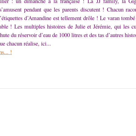
lier : un dimanche à la française !
La JJ family, la Gig
 s’amusent pendant que les parents discutent !
Chacun racon
étiquettes d’Amandine est tellement drôle !
Le varan tombé 
able !
Les multiples histoires de Julie et Jérémie, qui les 
ute du réservoir d’eau de 1000 litres et des tas d’autres histori
ue chacun réalise, ici...
s... !