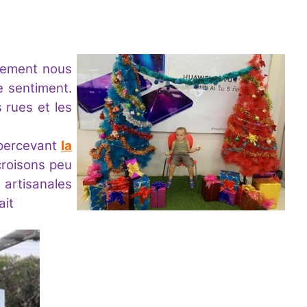
ivement nous
e sentiment.
 rues et les
apercevant
la
 croisons peu
artisanales
lait