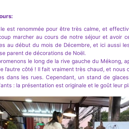
ours:
ale est renommée pour être très calme, et effect
coup marcher au cours de notre séjour et avoir c
 au début du mois de Décembre, et ici aussi les
e parent de décorations de Noël.
romenons le long de la rive gauche du Mékong, 
e l’autre côté ! Il fait vraiment très chaud, et nous
s dans les rues. Cependant, un stand de glaces 
fants : la présentation est originale et le goût leur p