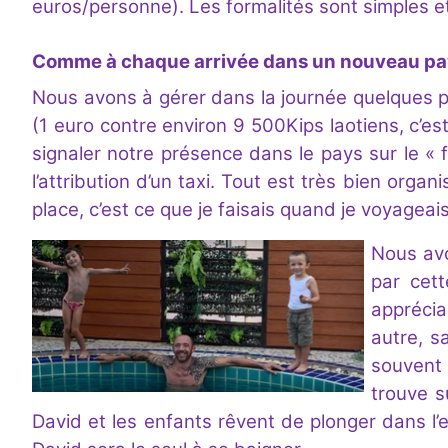
euros/personne). Les formalités sont simples e
Comme à chaque arrivée dans un nouveau pa
Nous avons à gérer dans la journée quelques pr
(1 euro contre environ 9 500Kips laotiens, c’es
signaler notre présence dans le pays sur le « fi
l’attribution d’un taxi. Tout est très bien orga
place, c’est ce que je faisais quand je voyageai
Nous avo
par cett
apprécia
autre, s
souvent 
trouve s
David et les enfants rêvent de plonger dans l’