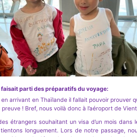
faisait parti des préparatifs du voyage:
 en arrivant en Thaïlande il fallait pouvoir prouver q
preuve ! Bref, nous voilà donc à l’aéroport de Vienti
e des étrangers souhaitant un visa d’un mois dans le
patientons longuement. Lors de notre passage, n