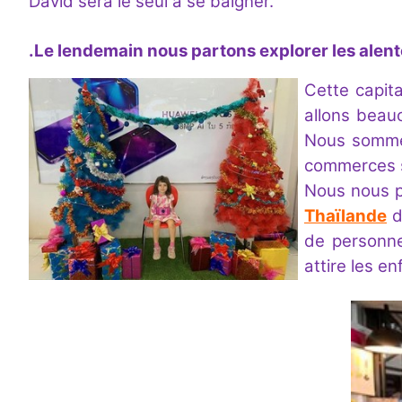
David sera le seul à se baigner.
.
Le lendemain nous partons explorer les alent
Cette capit
allons beau
Nous sommes
commerces s
Nous nous p
Thaïlande
d
de personne
attire les en