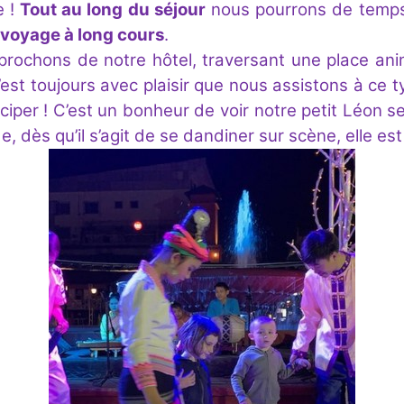
e !
Tout au long du séjour
nous pourrons de temps
 voyage à long cours
.
rochons de notre hôtel, traversant une place ani
C’est toujours avec plaisir que nous assistons à ce
iciper ! C’est un bonheur de voir notre petit Léon s
, dès qu’il s’agit de se dandiner sur scène, elle est