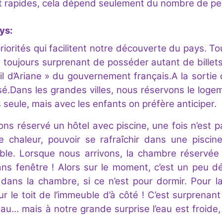
t rapides, cela dépend seulement du nombre de per
ys:
iorités qui facilitent notre découverte du pays. To
t toujours surprenant de posséder autant de billet
l d’Ariane » du gouvernement français.A la sortie d
nisé.Dans les grandes villes, nous réservons le logem
s seule, mais avec les enfants on préfère anticiper.
ns réservé un hôtel avec piscine, une fois n’est p
e chaleur, pouvoir se rafraîchir dans une piscin
ble. Lorsque nous arrivons, la chambre réservée 
ans fenêtre ! Alors sur le moment, c’est un peu 
dans la chambre, si ce n’est pour dormir. Pour la 
ur le toit de l’immeuble d’à côté ! C’est surprena
eau… mais à notre grande surprise l’eau est froide,