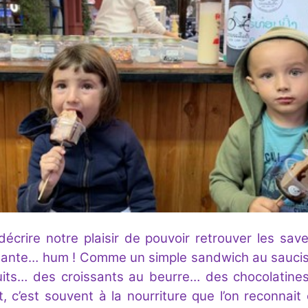
 décrire notre plaisir de pouvoir retrouver les s
lante… hum ! Comme un simple sandwich au saucisso
ts… des croissants au beurre… des chocolatines
, c’est souvent à la nourriture que l’on reconnait 