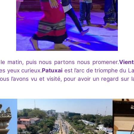
 le matin, puis nous partons nous promener.
Vient
es yeux curieux.
Patuxai
est l’arc de triomphe du L
 l’avons vu et visité, pour avoir un regard sur la